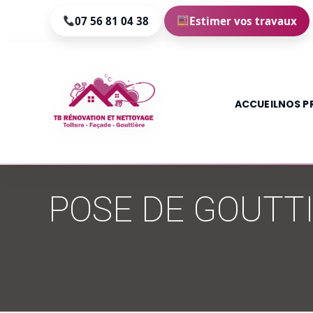
07 56 81 04 38
Estimer vos travaux
ACCUEIL
NOS P
Aller
au
POSE DE GOUTT
contenu