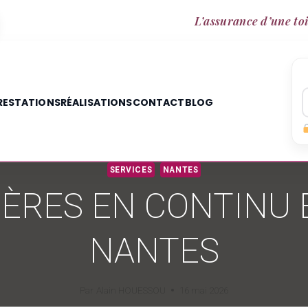
L’assurance d’une toi
RESTATIONS
RÉALISATIONS
CONTACT
BLOG
SERVICES
NANTES
IÈRES EN CONTINU 
NANTES
Par
Alain HOUESSOU
16 mai 2026