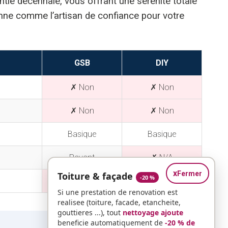
ntie décennale, vous offrant une sérénité totale
ionne comme l’artisan de confiance pour votre
GSB
DIY
✗ Non
✗ Non
✗ Non
✗ Non
Basique
Basique
Payant
✗ N/A
x
Fermer
Toiture & façade
-20 %
✗ Non
✗ Non
Si une prestation de renovation est
realisee (toiture, facade, etancheite,
gouttieres ...), tout
nettoyage ajoute
beneficie automatiquement de
-20 % de