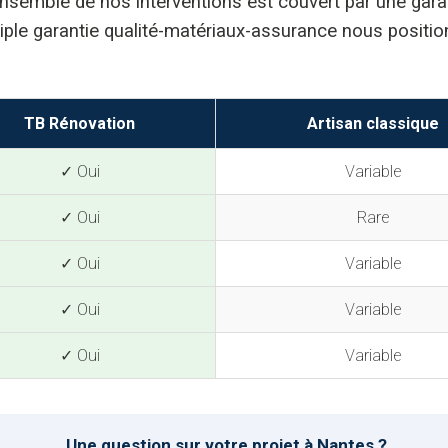
’ensemble de nos interventions est couvert par une gara
 triple garantie qualité-matériaux-assurance nous posit
TB Rénovation
Artisan classique
✓ Oui
Variable
✓ Oui
Rare
✓ Oui
Variable
✓ Oui
Variable
✓ Oui
Variable
Une question sur votre projet à Nantes ?