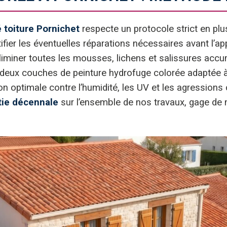
 toiture Pornichet
respecte un protocole strict en p
ifier les éventuelles réparations nécessaires avant l’ap
liminer toutes les mousses, lichens et salissures ac
eux couches de peinture hydrofuge colorée adaptée à 
n optimale contre l’humidité, les UV et les agressions c
tie décennale
sur l’ensemble de nos travaux, gage de n