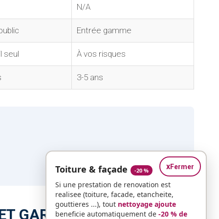
N/A
public
Entrée gamme
l seul
À vos risques
s
3-5 ans
x
Fermer
Toiture & façade
-20 %
Si une prestation de renovation est
realisee (toiture, facade, etancheite,
gouttieres ...), tout
nettoyage ajoute
ET GARANTIES
beneficie automatiquement de
-20 % de