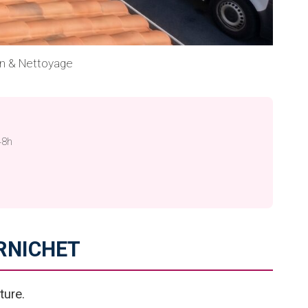
on & Nettoyage
48h
RNICHET
ture.