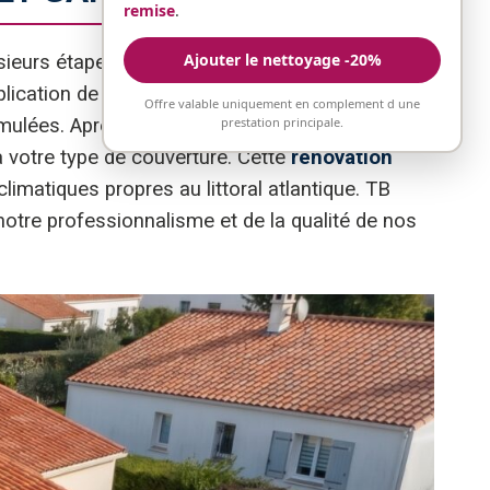
remise
.
Ajouter le nettoyage -20%
lusieurs étapes. Nous commençons toujours par
plication de la peinture. Un nettoyage haute
Offre valable uniquement en complement d une
prestation principale.
cumulées. Après séchage complet, nous
votre type de couverture. Cette
rénovation
limatiques propres au littoral atlantique. TB
otre professionnalisme et de la qualité de nos