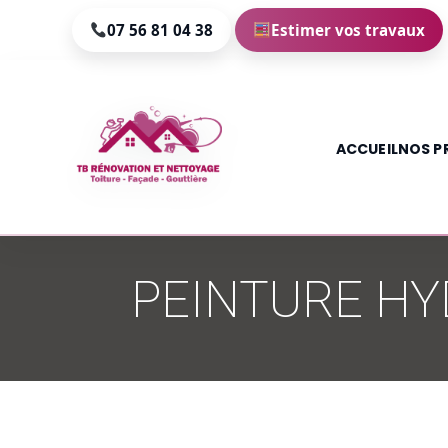
07 56 81 04 38
Estimer vos travaux
ACCUEIL
NOS P
Aller
au
PEINTURE HY
contenu