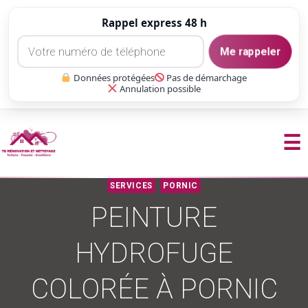
Rappel express 48 h
Me rappeler
Données protégées
Pas de démarchage
Annulation possible
☰
Aller
SERVICES
PORNIC
au
PEINTURE
contenu
HYDROFUGE
COLORÉE À PORNIC