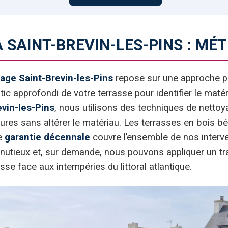
 SAINT-BREVIN-LES-PINS : MÉ
lage Saint-Brevin-les-Pins
repose sur une approche pe
profondi de votre terrasse pour identifier le matériau
evin-les-Pins
, nous utilisons des techniques de netto
ures sans altérer le matériau. Les terrasses en bois bé
re
garantie décennale
couvre l’ensemble de nos interv
 minutieux et, sur demande, nous pouvons appliquer un t
asse face aux intempéries du littoral atlantique.