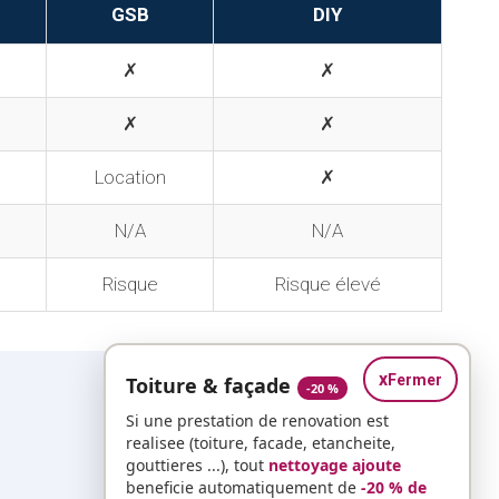
GSB
DIY
✗
✗
✗
✗
Location
✗
N/A
N/A
Risque
Risque élevé
x
Fermer
Toiture & façade
-20 %
Si une prestation de renovation est
realisee (toiture, facade, etancheite,
gouttieres ...), tout
nettoyage ajoute
beneficie automatiquement de
-20 % de