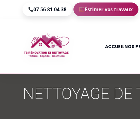
07 56 81 04 38
Estimer vos travaux
ACCUEIL
NOS P
Aller
au
NETTOYAGE DE T
contenu