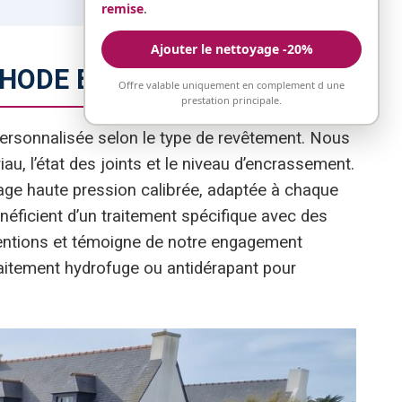
remise
.
Ajouter le nettoyage -20%
THODE ET GARANTIES
Offre valable uniquement en complement d une
prestation principale.
rsonnalisée selon le type de revêtement. Nous
, l’état des joints et le niveau d’encrassement.
yage haute pression calibrée, adaptée à chaque
néficient d’un traitement spécifique avec des
entions et témoigne de notre engagement
raitement hydrofuge ou antidérapant pour