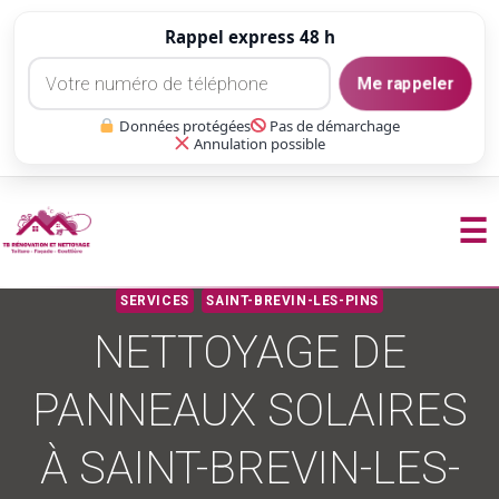
Rappel express 48 h
Me rappeler
Données protégées
Pas de démarchage
Annulation possible
☰
Aller
SERVICES
SAINT-BREVIN-LES-PINS
au
NETTOYAGE DE
contenu
PANNEAUX SOLAIRES
À SAINT-BREVIN-LES-