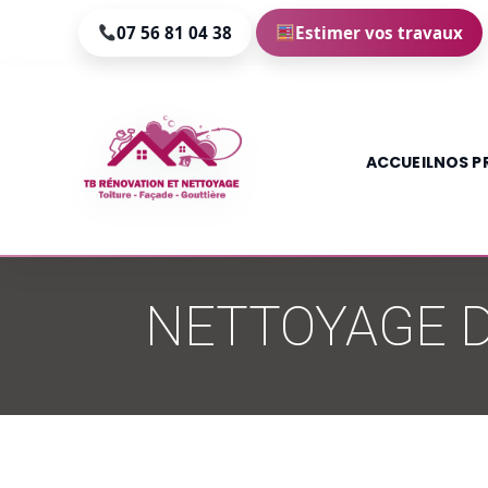
07 56 81 04 38
Estimer vos travaux
ACCUEIL
NOS P
Aller
au
NETTOYAGE D
contenu