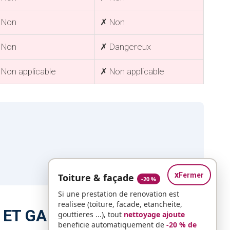
 Non
✗ Non
 Non
✗ Dangereux
Non applicable
✗ Non applicable
x
Fermer
Toiture & façade
-20 %
Si une prestation de renovation est
realisee (toiture, facade, etancheite,
 ET GARANTIES
gouttieres ...), tout
nettoyage ajoute
beneficie automatiquement de
-20 % de