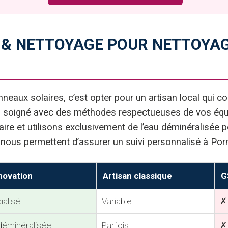
 & NETTOYAGE POUR NETTOYA
aux solaires, c’est opter pour un artisan local qui con
vail soigné avec des méthodes respectueuses de vos é
ire et utilisons exclusivement de l’eau déminéralisée po
 nous permettent d’assurer un suivi personnalisé à Porn
novation
Artisan classique
G
ialisé
Variable
✗
déminéralisée
Parfois
✗