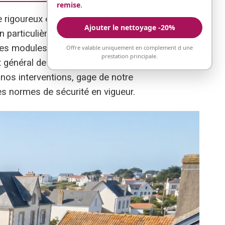
remise
.
 rigoureux en plusieurs étapes. Nous
Ajouter le nettoyage -20%
n particulière. Le
nettoyage photovoltaïque
des modules sans créer de micro-rayures. Cette
Offre valable uniquement en complement d une
prestation principale.
 général de votre installation et vous signalons
nos interventions, gage de notre
es normes de sécurité en vigueur.