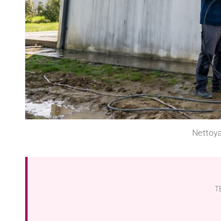
Nettoya
TB