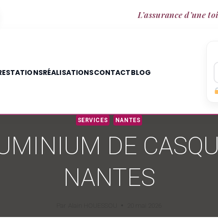
L’assurance d’une toi
RESTATIONS
RÉALISATIONS
CONTACT
BLOG
SERVICES
NANTES
LUMINIUM DE CASQU
NANTES
Par
Alain HOUESSOU
20 mai 2026