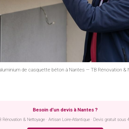
 aluminium de casquette béton à Nantes — TB Rénovation &
Besoin d’un devis à Nantes ?
 Rénovation & Nettoyage · Artisan Loire-Atlantique · Devis gratuit sous 