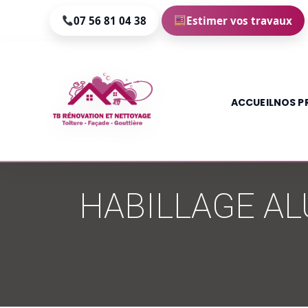
07 56 81 04 38
Estimer vos travaux
ACCUEIL
NOS P
Aller
au
HABILLAGE A
contenu