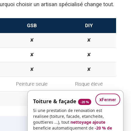
rquoi choisir un artisan spécialisé change tout.
GSB
DIY
✘
✘
✘
✘
✘
✘
Peinture seule
Risque élevé
✘
✘
x
Fermer
Toiture & façade
-20 %
Si une prestation de renovation est
realisee (toiture, facade, etancheite,
gouttieres ...), tout
nettoyage ajoute
beneficie automatiquement de
-20 % de