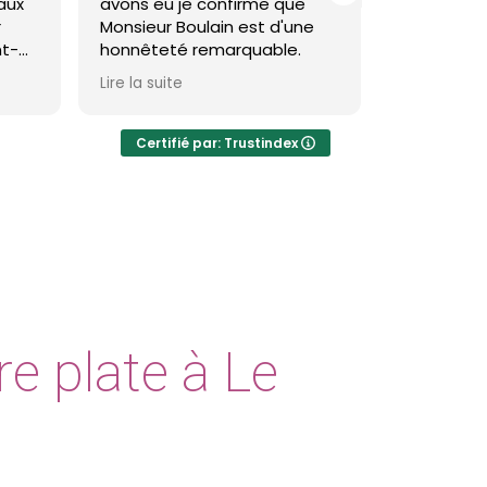
avons eu je confirme que
toiture et façade à sai
Monsieur Boulain est d'une
brevin et c'est impecca
honnêteté remarquable.
Theo est très pro et le
Lire la suite
Lire la suite
résultat est réellemen
visible et durable.
Certifié par: Trustindex
Je recommande
e plate à Le