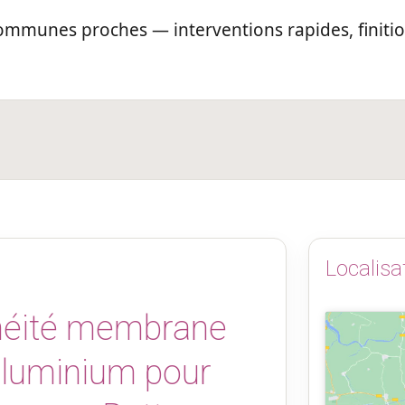
communes proches — interventions rapides, finit
Localisa
chéité membrane
aluminium pour