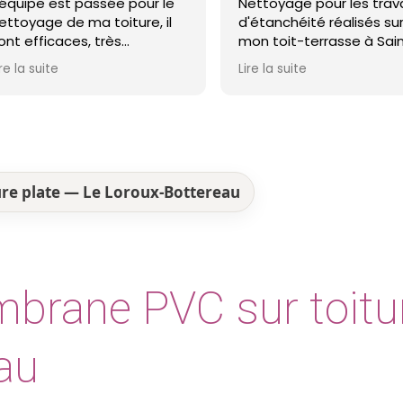
passée pour le
Nettoyage pour les travaux
a toiture, il
d'étanchéité réalisés sur
, très
mon toit-terrasse à Saint-
s et ma toiture
Nazaire. Entreprise réactive,
Lire la suite
Je recommande !
professionnelle et agréable.
Le travail a été réalisé avec
soin et dans les délais. Je
recommande cette
entreprise d'étanchéité les
yeux fermés !
re plate — Le Loroux-Bottereau
brane PVC sur toitur
au