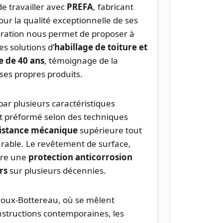
e travailler avec
PREFA
, fabricant
r la qualité exceptionnelle de ses
oration nous permet de proposer à
s solutions d’
habillage de toiture et
e de 40 ans
, témoignage de la
ses propres produits.
ar plusieurs caractéristiques
st préformé selon des techniques
istance mécanique
supérieure tout
rable. Le revêtement de surface,
ffre une
protection anticorrosion
rs
sur plusieurs décennies.
oroux-Bottereau, où se mêlent
onstructions contemporaines, les