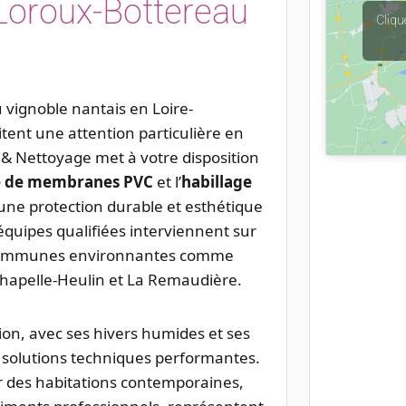
 Loroux-Bottereau
Cliqu
vignoble nantais en Loire-
itent une attention particulière en
 & Nettoyage met à votre disposition
e de membranes PVC
et l’
habillage
une protection durable et esthétique
équipes qualifiées interviennent sur
s communes environnantes comme
 Chapelle-Heulin et La Remaudière.
gion, avec ses hivers humides et ses
s solutions techniques performantes.
sur des habitations contemporaines,