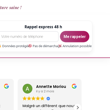
ture saine !
Rappel express 48 h
Me rappeler
Données protégées
Pas de démarchage
Annulation possible
Annette Moriou
gaetan Gate
il y a 2 mois
il y a 3 mois
Malgré un différent que nous
Réalisé un travail sur 