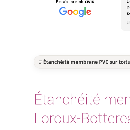
L'équipe est 
Basée sur
55 avis
nettoyage de m
sont efficaces
professionnel
Lire la suite
est nickel ! 
Étanchéité membrane PVC sur toitu
Étanchéité mem
Loroux-Bottere