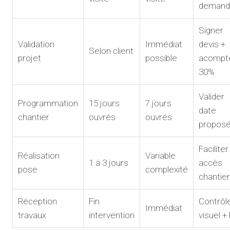
demand
Signer
Validation
Immédiat
devis +
Selon client
projet
possible
acompt
30%
Valider
Programmation
15 jours
7 jours
date
chantier
ouvrés
ouvrés
propos
Faciliter
Réalisation
Variable
1 à 3 jours
accès
pose
complexité
chantier
Réception
Fin
Contrôl
Immédiat
travaux
intervention
visuel +