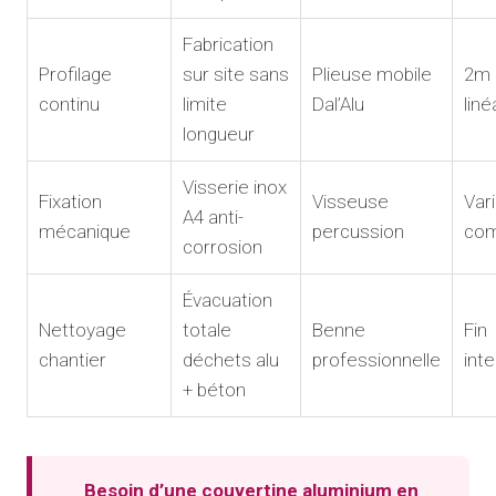
Fabrication
Profilage
sur site sans
Plieuse mobile
2m
continu
limite
Dal’Alu
lin
longueur
Visserie inox
Fixation
Visseuse
Var
A4 anti-
mécanique
percussion
com
corrosion
Évacuation
Nettoyage
totale
Benne
Fin
chantier
déchets alu
professionnelle
int
+ béton
Besoin d’une couvertine aluminium en