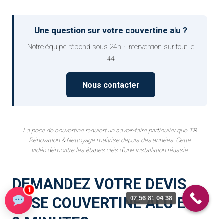
Une question sur votre couvertine alu ?
Notre équipe répond sous 24h · Intervention sur tout le
44
Nous contacter
La pose de couvertine requiert un savoir-faire particulier que TB
Rénovation & Nettoyage maîtrise depuis des années. Cette
vidéo démontre les étapes clés d’une installation réussie
DEMANDEZ VOTRE DEVIS
1
07 56 81 04 38
POSE COUVERTINE ALU EN