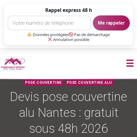
Rappel express 48 h
Me rappeler
Données protégées
Pas de démarchage
Annulation possible
☰
Aller
POSE COUVERTINE
POSE COUVERTINE ALU
au
Devis pose couvertine
contenu
alu Nantes : gratuit
sous 48h 2026