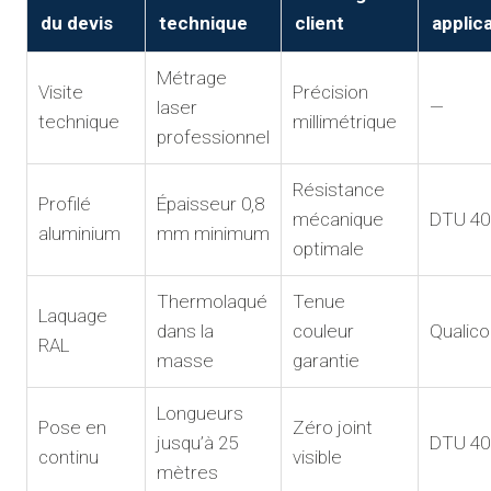
du devis
technique
client
applic
Métrage
Visite
Précision
laser
—
technique
millimétrique
professionnel
Résistance
Profilé
Épaisseur 0,8
mécanique
DTU 40
aluminium
mm minimum
optimale
Thermolaqué
Tenue
Laquage
dans la
couleur
Qualico
RAL
masse
garantie
Longueurs
Pose en
Zéro joint
jusqu’à 25
DTU 40
continu
visible
mètres