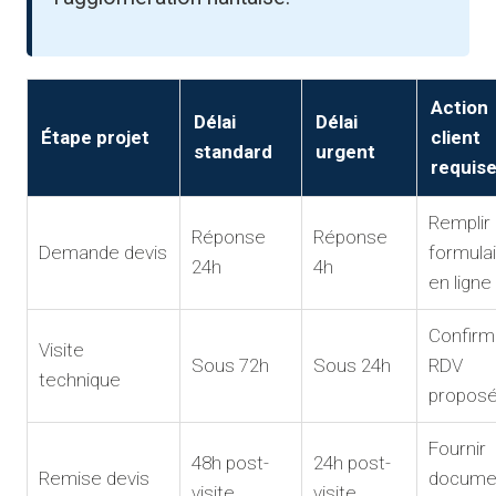
Action
Délai
Délai
Étape projet
client
standard
urgent
requis
Remplir
Réponse
Réponse
Demande devis
formula
24h
4h
en ligne
Confirm
Visite
Sous 72h
Sous 24h
RDV
technique
propos
Fournir
48h post-
24h post-
Remise devis
docume
visite
visite