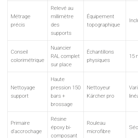
Relevé au
Métrage
millimètre
Équipement
Incl
précis
des
topographique
supports
Nuancier
Conseil
Échantillons
RAL complet
15 
colorimétrique
physiques
sur place
Haute
Nettoyage
pression 150
Nettoyeur
Var
support
bars +
Kärcher pro
liné
brossage
Résine
Primaire
Rouleau
époxy bi-
Séc
d’accrochage
microfibre
composant