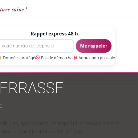
ture saine !
Rappel express 48 h
Me rappeler
Données protégées
Pas de démarchage
Annulation possible
TERRASSE
E
é, édicules, garde-corps, copropriété, aménagement et
cheur à Saint-Michel-Chef-Chef (44).