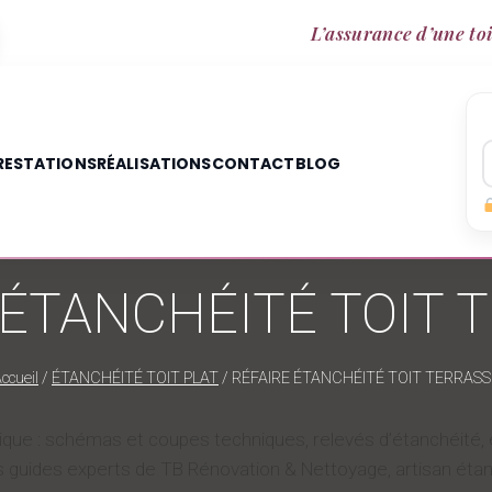
L’assurance d’une toi
RESTATIONS
RÉALISATIONS
CONTACT
BLOG
 ÉTANCHÉITÉ TOIT 
ccueil
/
ÉTANCHÉITÉ TOIT PLAT
/
RÉFAIRE ÉTANCHÉITÉ TOIT TERRASS
antique : schémas et coupes techniques, relevés d’étanchéit
 guides experts de TB Rénovation & Nettoyage, artisan étan