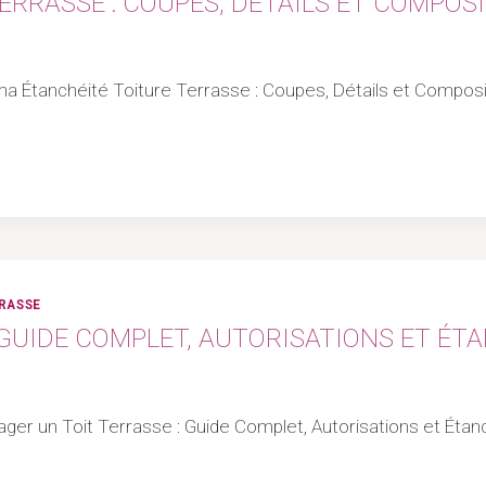
ERRASSE : COUPES, DÉTAILS ET COMPOS
héma Étanchéité Toiture Terrasse : Coupes, Détails et Com
RRASSE
GUIDE COMPLET, AUTORISATIONS ET ÉT
ager un Toit Terrasse : Guide Complet, Autorisations et Étan