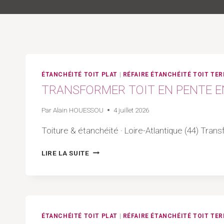
ÉTANCHÉITÉ TOIT PLAT
|
RÉFAIRE ÉTANCHÉITÉ TOIT TE
TRANSFORMER TOIT EN PENTE EN 
Par
Alain HOUESSOU
4 juillet 2026
Toiture & étanchéité · Loire-Atlantique (44) Trans
TRANSFORMER
LIRE LA SUITE
TOIT
EN
PENTE
EN
TOIT
PLAT
ÉTANCHÉITÉ TOIT PLAT
|
RÉFAIRE ÉTANCHÉITÉ TOIT TE
|