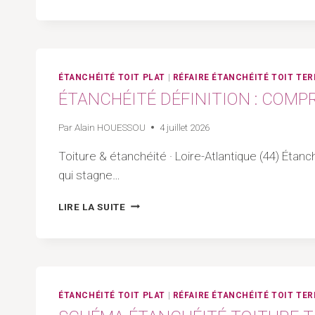
TOITURE
TERRASSE
SAINT-
MICHEL-
CHEF-
CHEF
ÉTANCHÉITÉ TOIT PLAT
|
RÉFAIRE ÉTANCHÉITÉ TOIT TE
|
ÉTANCHÉITÉ DÉFINITION : COMP
ARTISAN
44
Par
Alain HOUESSOU
4 juillet 2026
–
LOIRE-
Toiture & étanchéité · Loire-Atlantique (44) Étanc
ATLANTIQUE
qui stagne…
ÉTANCHÉITÉ
LIRE LA SUITE
DÉFINITION
:
COMPRENDRE
LE
RÔLE
ET
ÉTANCHÉITÉ TOIT PLAT
|
RÉFAIRE ÉTANCHÉITÉ TOIT TE
LES