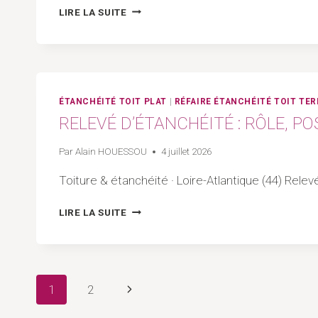
AMÉNAGER
LIRE LA SUITE
UN
TOIT
TERRASSE
:
GUIDE
COMPLET,
ÉTANCHÉITÉ TOIT PLAT
|
RÉFAIRE ÉTANCHÉITÉ TOIT TE
AUTORISATIONS
RELEVÉ D’ÉTANCHÉITÉ : RÔLE, PO
ET
ÉTANCHÉITÉ
Par
Alain HOUESSOU
4 juillet 2026
Toiture & étanchéité · Loire-Atlantique (44) Relev
RELEVÉ
LIRE LA SUITE
D’ÉTANCHÉITÉ
:
RÔLE,
POSE
Navigation
ET
Page
1
2
POINTS
DE
suivante