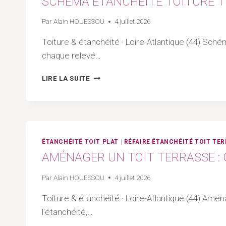
SCHÉMA ÉTANCHÉITÉ TOITURE T
TECHNIQUES
Par
Alain HOUESSOU
4 juillet 2026
Toiture & étanchéité · Loire-Atlantique (44) Sc
chaque relevé…
SCHÉMA
LIRE LA SUITE
ÉTANCHÉITÉ
TOITURE
TERRASSE
:
COUPES,
DÉTAILS
ÉTANCHÉITÉ TOIT PLAT
|
RÉFAIRE ÉTANCHÉITÉ TOIT TE
ET
AMÉNAGER UN TOIT TERRASSE : 
COMPOSITION
COMPLÈTE
Par
Alain HOUESSOU
4 juillet 2026
Toiture & étanchéité · Loire-Atlantique (44) Amén
l’étanchéité,…