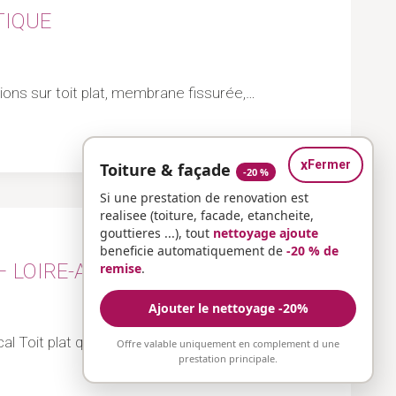
TIQUE
tions sur toit plat, membrane fissurée,…
x
Fermer
Toiture & façade
-20 %
Si une prestation de renovation est
realisee (toiture, facade, etancheite,
gouttieres ...), tout
nettoyage ajoute
beneficie automatiquement de
-20 % de
– LOIRE-ATLANTIQUE
remise
.
Ajouter le nettoyage -20%
al Toit plat qui prend l’eau, terrasse fissurée,…
Offre valable uniquement en complement d une
prestation principale.