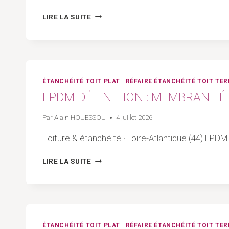
LOIRE-
COMMENT
LIRE LA SUITE
ATLANTIQUE
FAIRE
LA
PENTE
D’UN
TOIT
PLAT
ÉTANCHÉITÉ TOIT PLAT
|
RÉFAIRE ÉTANCHÉITÉ TOIT TE
:
EPDM DÉFINITION : MEMBRANE ÉT
RÈGLES,
DTU
Par
Alain HOUESSOU
4 juillet 2026
ET
MÉTHODES
Toiture & étanchéité · Loire-Atlantique (44) EPD
PRO
2026
EPDM
LIRE LA SUITE
|
DÉFINITION
44
:
MEMBRANE
ÉTANCHÉITÉ
GUIDE
2026
ÉTANCHÉITÉ TOIT PLAT
|
RÉFAIRE ÉTANCHÉITÉ TOIT TE