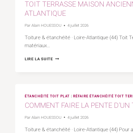
TOIT TERRASSE MAISON ANCIENNE
ARTISAN
ATLANTIQUE
44
–
LOIRE
Par
Alain HOUESSOU
4 juillet 2026
ATLANTIQUE
Toiture & étanchéité · Loire-Atlantique (44) Toit 
matériaux…
TOIT
LIRE LA SUITE
TERRASSE
MAISON
ANCIENNE
:
RÉNOVER
ET
ÉTANCHÉITÉ TOIT PLAT
|
RÉFAIRE ÉTANCHÉITÉ TOIT TE
REFAIRE
COMMENT FAIRE LA PENTE D’UN T
L’ÉTANCHÉITÉ
|
Par
Alain HOUESSOU
4 juillet 2026
ARTISAN
44
Toiture & étanchéité · Loire-Atlantique (44) Pour
–