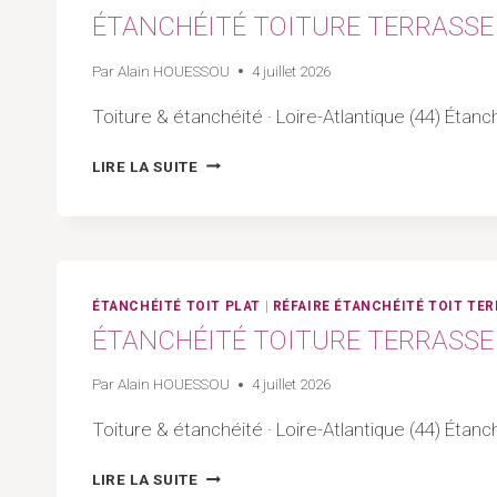
|
ÉTANCHÉITÉ TOITURE TERRASSE 
ARTISAN
44
Par
Alain HOUESSOU
4 juillet 2026
Toiture & étanchéité · Loire-Atlantique (44) Étanc
ÉTANCHÉITÉ
LIRE LA SUITE
TOITURE
TERRASSE
GUÉRANDE
|
ARTISAN
44
ÉTANCHÉITÉ TOIT PLAT
|
RÉFAIRE ÉTANCHÉITÉ TOIT TE
–
ÉTANCHÉITÉ TOITURE TERRASSE 
LOIRE
ATLANTIQUE
Par
Alain HOUESSOU
4 juillet 2026
Toiture & étanchéité · Loire-Atlantique (44) Étanch
ÉTANCHÉITÉ
LIRE LA SUITE