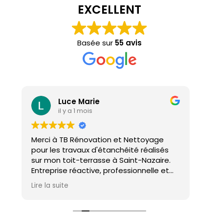
EXCELLENT
Basée sur
55 avis
Luce Marie
il y a 1 mois
Merci à TB Rénovation et Nettoyage
Mal
pour les travaux d'étanchéité réalisés
con
sur mon toit-terrasse à Saint-Nazaire.
ho
Entreprise réactive, professionnelle et
agréable. Le travail a été réalisé avec
Lire la suite
soin et dans les délais. Je recommande
cette entreprise d'étanchéité les yeux
fermés !