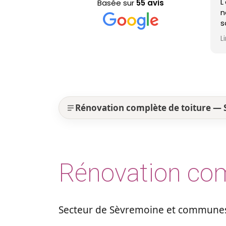
L'équipe est passée pour le
N
Basée sur
55 avis
nettoyage de ma toiture, il
d
sont efficaces, très
m
professionnels et ma toiture
N
Lire la suite
L
est nickel ! Je recommande !
p
L
s
r
e
y
Rénovation complète de toiture —
Rénovation com
Secteur de Sèvremoine et communes 