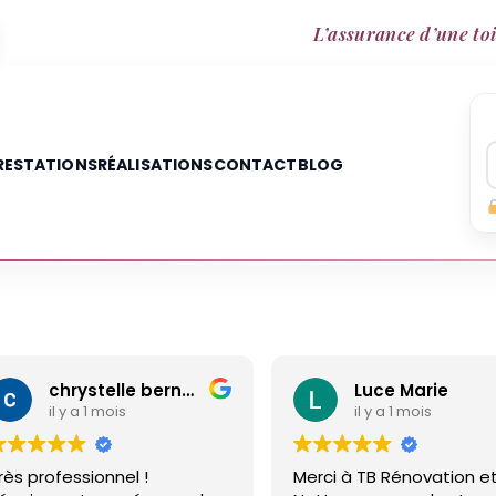
L’assurance d’une toi
RESTATIONS
RÉALISATIONS
CONTACT
BLOG
Luce Marie
Annette Moriou
il y a 1 mois
il y a 2 mois
erci à TB Rénovation et
Malgré un différent que