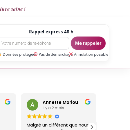
ture saine !
Rappel express 48 h
Me rappeler
Données protégées
Pas de démarchage
Annulation possible
gaetan Gate
Th
il y a 3 mois
il y
 nous
Réalisé un travail sur ma
Nous somme