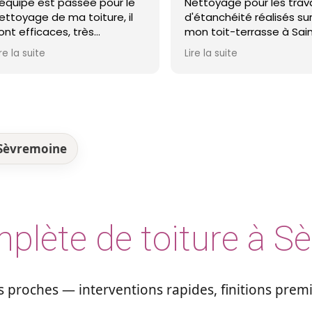
ettoyage pour les travaux
avons eu je confirme qu
'étanchéité réalisés sur
Monsieur Boulain est d'u
on toit-terrasse à Saint-
honnêteté remarquable
azaire. Entreprise réactive,
ire la suite
Lire la suite
rofessionnelle et agréable.
e travail a été réalisé avec
oin et dans les délais. Je
ecommande cette
ntreprise d'étanchéité les
eux fermés !
 Sèvremoine
plète de toiture à S
proches — interventions rapides, finitions prem