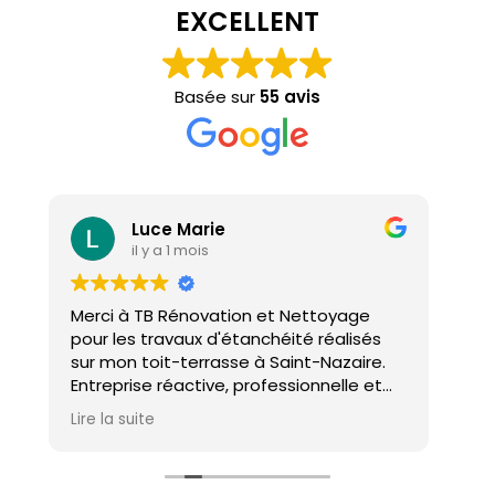
EXCELLENT
Basée sur
55 avis
Luce Marie
il y a 1 mois
Merci à TB Rénovation et Nettoyage
Mal
pour les travaux d'étanchéité réalisés
con
sur mon toit-terrasse à Saint-Nazaire.
ho
Entreprise réactive, professionnelle et
agréable. Le travail a été réalisé avec
Lire la suite
soin et dans les délais. Je recommande
cette entreprise d'étanchéité les yeux
fermés !