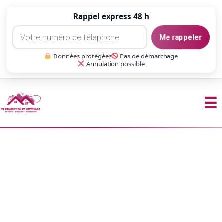
Rappel express 48 h
Me rappeler
Données protégées
Pas de démarchage
Annulation possible
☰
Aller
au
contenu