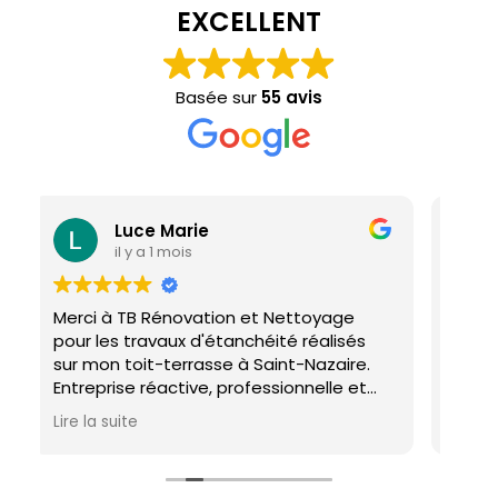
EXCELLENT
Basée sur
55 avis
Luce Marie
il y a 1 mois
Merci à TB Rénovation et Nettoyage
Malgr
pour les travaux d'étanchéité réalisés
confi
sur mon toit-terrasse à Saint-Nazaire.
honn
Entreprise réactive, professionnelle et
agréable. Le travail a été réalisé avec
Lire la suite
soin et dans les délais. Je recommande
cette entreprise d'étanchéité les yeux
fermés !