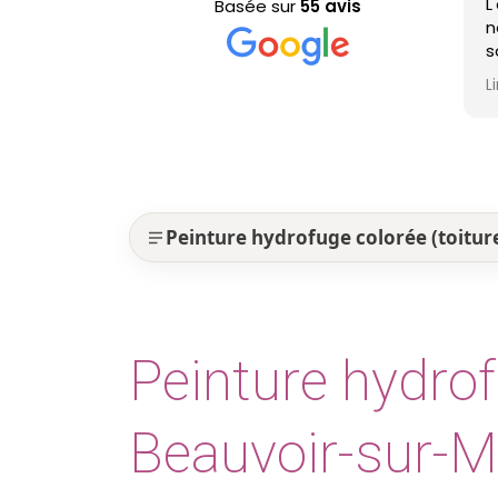
L'équipe est passée pour le
Basée sur
55 avis
nettoyage de ma toiture, il
sont efficaces, très
professionnels et ma toiture
Lire la suite
est nickel ! Je recommande !
Peinture hydrofuge colorée (toitur
Peinture hydrof
Beauvoir-sur-M