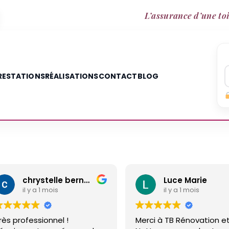
L’assurance d’une toi
RESTATIONS
RÉALISATIONS
CONTACT
BLOG
Luce Marie
Annette
il y a 1 mois
il y a 2 mo
Merci à TB Rénovation et
Malgré un diffé