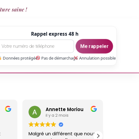
ture saine !
Rappel express 48 h
Me rappeler
Données protégées
Pas de démarchage
Annulation possible
 Moriou
gaetan Gate
is
il y a 3 mois
rent que nous
Réalisé un travail sur ma
No