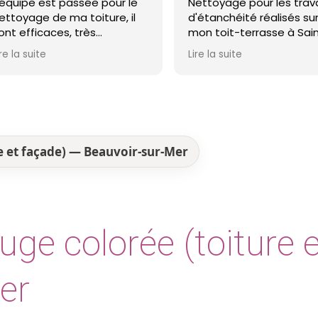
Nettoyage pour les travaux
avons eu je con
d'étanchéité réalisés sur
Monsieur Boulai
mon toit-terrasse à Saint-
honnêteté rema
Nazaire. Entreprise réactive,
Lire la suite
Lire la suite
professionnelle et agréable.
Le travail a été réalisé avec
soin et dans les délais. Je
recommande cette
entreprise d'étanchéité les
yeux fermés !
e et façade) — Beauvoir-sur-Mer
uge colorée (toiture 
er