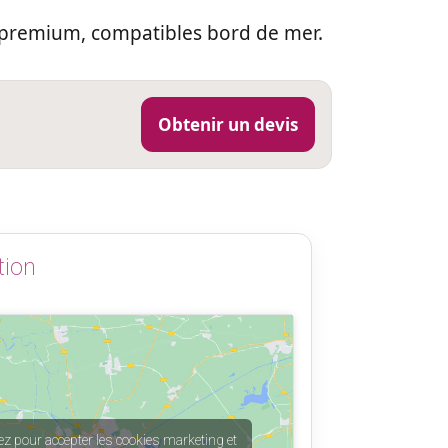
no
 premium, compatibles bord de mer.
r
ca
r
hé
Obtenir un devis
tion
ez pour accepter les cookies marketing et