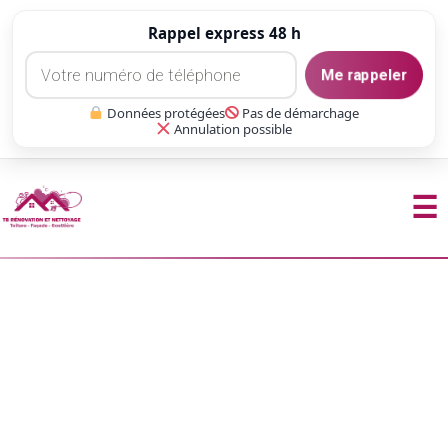
Rappel express 48 h
Me rappeler
Données protégées
Pas de démarchage
Annulation possible
☰
Aller
au
contenu