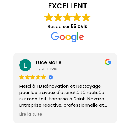
EXCELLENT
Basée sur
55 avis
Luce Marie
il y a 1 mois
Merci à TB Rénovation et Nettoyage
Mal
pour les travaux d'étanchéité réalisés
con
sur mon toit-terrasse à Saint-Nazaire.
ho
Entreprise réactive, professionnelle et
agréable. Le travail a été réalisé avec
Lire la suite
soin et dans les délais. Je recommande
cette entreprise d'étanchéité les yeux
fermés !