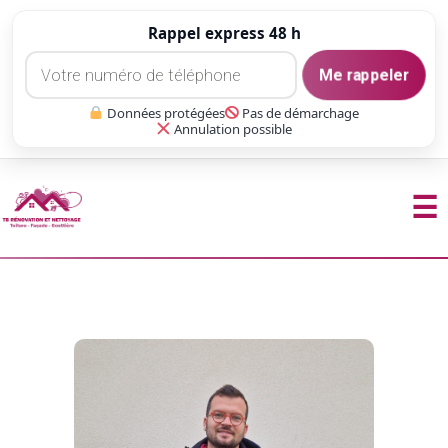
Rappel express 48 h
Me rappeler
Données protégées
Pas de démarchage
Annulation possible
☰
Aller
au
contenu