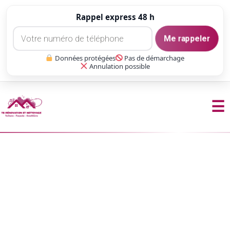
Rappel express 48 h
Me rappeler
Données protégées
Pas de démarchage
Annulation possible
☰
Aller
au
contenu