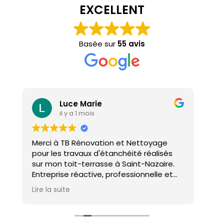
EXCELLENT
Basée sur
55 avis
Luce Marie
il y a 1 mois
Merci à TB Rénovation et Nettoyage
Mal
pour les travaux d'étanchéité réalisés
con
sur mon toit-terrasse à Saint-Nazaire.
ho
Entreprise réactive, professionnelle et
agréable. Le travail a été réalisé avec
Lire la suite
soin et dans les délais. Je recommande
cette entreprise d'étanchéité les yeux
fermés !