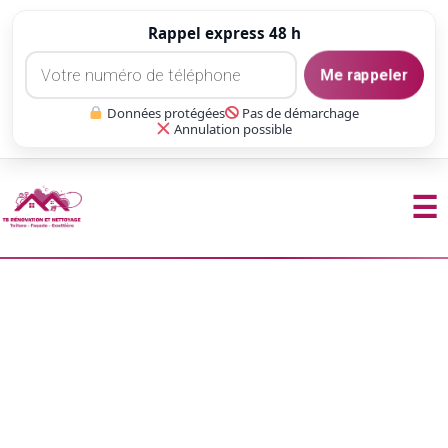
Rappel express 48 h
Me rappeler
Données protégées
Pas de démarchage
Annulation possible
☰
Aller
au
contenu