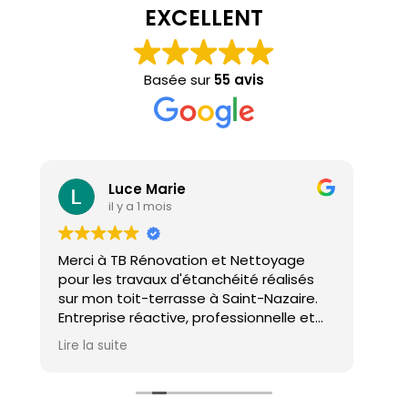
EXCELLENT
Basée sur
55 avis
Luce Marie
il y a 1 mois
Merci à TB Rénovation et Nettoyage
Mal
pour les travaux d'étanchéité réalisés
con
sur mon toit-terrasse à Saint-Nazaire.
ho
Entreprise réactive, professionnelle et
agréable. Le travail a été réalisé avec
Lire la suite
soin et dans les délais. Je recommande
cette entreprise d'étanchéité les yeux
fermés !