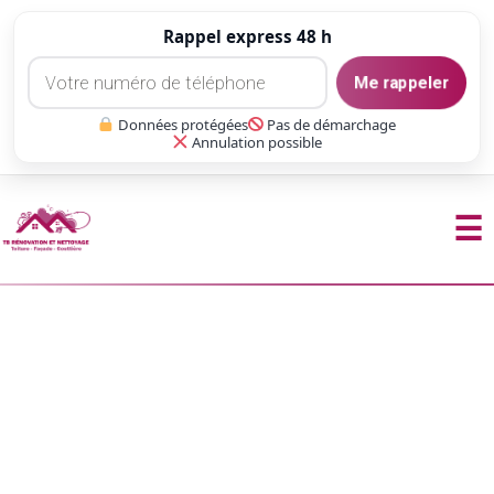
Rappel express 48 h
Me rappeler
Données protégées
Pas de démarchage
Annulation possible
☰
Aller
au
contenu