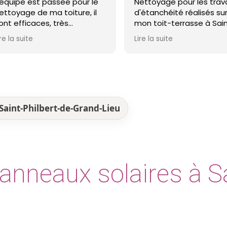
pe est passée pour le
Nettoyage pour les travaux
age de ma toiture, il
d'étanchéité réalisés sur
fficaces, très
mon toit-terrasse à Saint-
sionnels et ma toiture
Nazaire. Entreprise réactive,
 suite
Lire la suite
ckel ! Je recommande !
professionnelle et agréable.
Le travail a été réalisé avec
soin et dans les délais. Je
recommande cette
entreprise d'étanchéité les
yeux fermés !
Saint-Philbert-de-Grand-Lieu
nneaux solaires à Sa