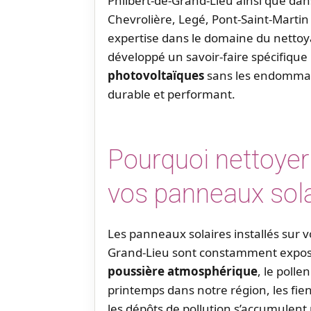
Philbert-de-Grand-Lieu ainsi que dan
Chevrolière, Legé, Pont-Saint-Marti
expertise dans le domaine du nettoy
développé un savoir-faire spécifiqu
photovoltaïques
sans les endommage
durable et performant.
Pourquoi nettoyer
vos panneaux sol
Les panneaux solaires installés sur vo
Grand-Lieu sont constamment exposé
poussière atmosphérique
, le poll
printemps dans notre région, les fient
les dépôts de pollution s’accumulent