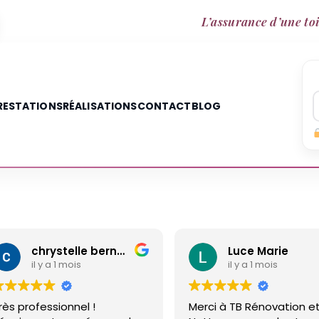
L’assurance d’une toi
RESTATIONS
RÉALISATIONS
CONTACT
BLOG
chrystelle bernard
Luce Marie
il y a 1 mois
il y a 1 mois
rofessionnel !
Merci à TB Rénovation et