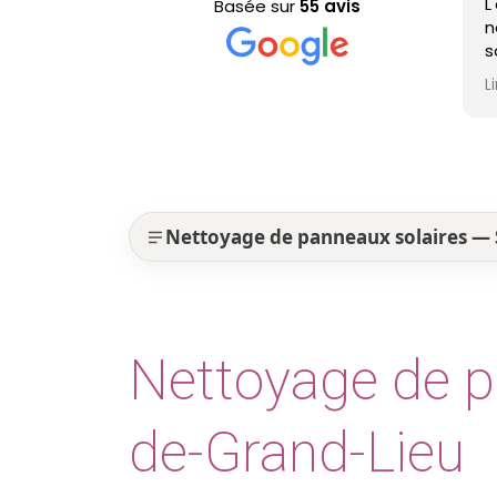
L'équi
Basée sur
55 avis
nettoy
sont e
profes
Lire la
est ni
Nettoyage de panneaux solaires — 
Nettoyage de pa
de-Grand-Lieu