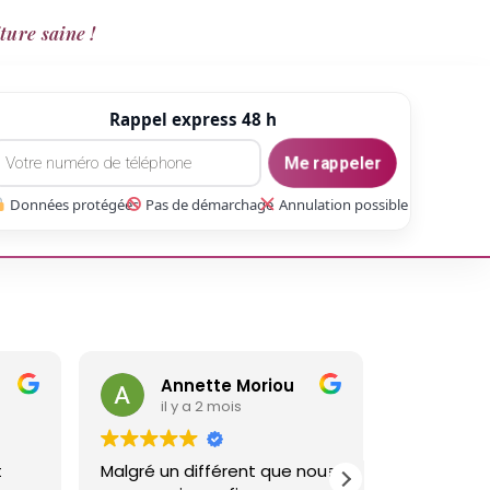
ture saine !
Rappel express 48 h
Me rappeler
Données protégées
Pas de démarchage
Annulation possible
Annette Moriou
gaetan
il y a 2 mois
il y a 3 m
Malgré un différent que nous
Réalisé un trava