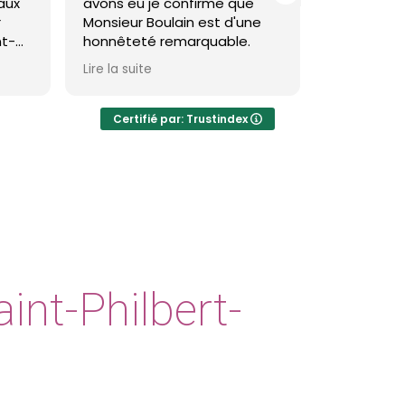
avons eu je confirme que
toiture et faça
Monsieur Boulain est d'une
brevin et c'est
honnêteté remarquable.
Theo est très p
Lire la suite
Lire la suite
résultat est ré
visible et durab
Certifié par: Trustindex
Je recommand
int-Philbert-