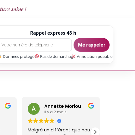
ture saine !
Rappel express 48 h
Me rappeler
Données protégées
Pas de démarchage
Annulation possible
Annette Moriou
gaetan Gate
il y a 2 mois
il y a 3 mois
algré un différent que nous
Réalisé un travail sur ma