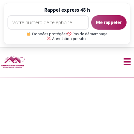
Rappel express 48 h
Me rappeler
Données protégées
Pas de démarchage
Annulation possible
☰
Aller
au
contenu