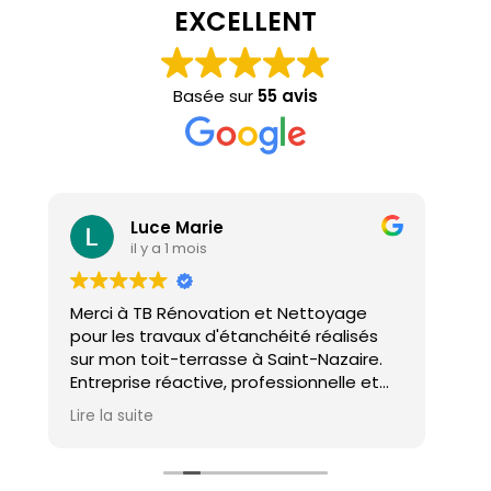
EXCELLENT
Basée sur
55 avis
Luce Marie
il y a 1 mois
Merci à TB Rénovation et Nettoyage
Mal
pour les travaux d'étanchéité réalisés
con
sur mon toit-terrasse à Saint-Nazaire.
ho
Entreprise réactive, professionnelle et
agréable. Le travail a été réalisé avec
Lire la suite
soin et dans les délais. Je recommande
cette entreprise d'étanchéité les yeux
fermés !