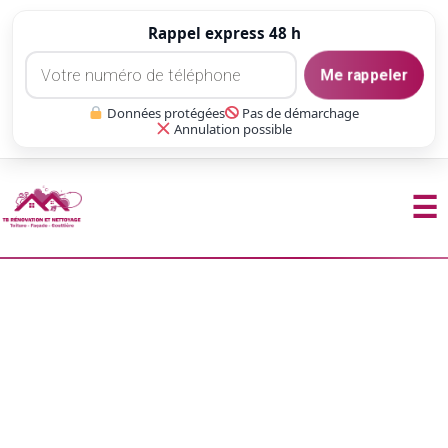
Rappel express 48 h
Me rappeler
Données protégées
Pas de démarchage
Annulation possible
☰
Aller
au
contenu