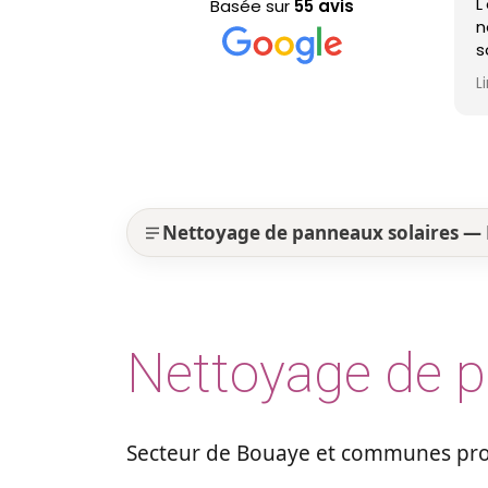
L'équipe est passée pour le
Basée sur
55 avis
nettoyage de ma toiture, il
sont efficaces, très
professionnels et ma toiture
Lire la suite
est nickel ! Je recommande !
Nettoyage de panneaux solaires —
Nettoyage de p
Secteur de Bouaye et communes proc