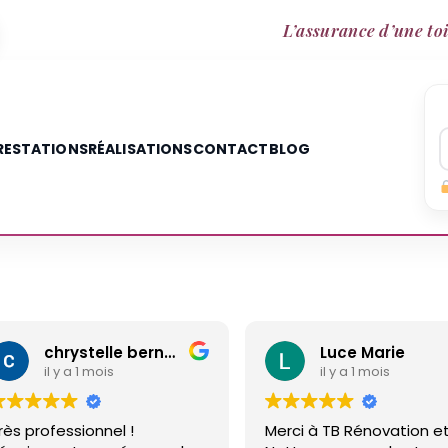
L’assurance d’une toi
RESTATIONS
RÉALISATIONS
CONTACT
BLOG
Luce Marie
Annette 
il y a 1 mois
il y a 2 moi
Merci à TB Rénovation et
Malgré un différ