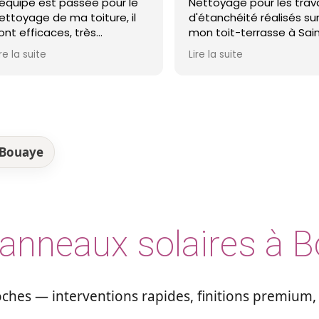
Nettoyage pour les travaux
avons eu je con
d'étanchéité réalisés sur
Monsieur Boulain
mon toit-terrasse à Saint-
honnêteté rema
Nazaire. Entreprise réactive,
Lire la suite
Lire la suite
professionnelle et agréable.
Le travail a été réalisé avec
soin et dans les délais. Je
recommande cette
entreprise d'étanchéité les
yeux fermés !
 Bouaye
anneaux solaires à 
hes — interventions rapides, finitions premium,