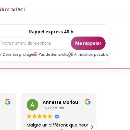
ture saine !
Rappel express 48 h
Me rappeler
Données protégées
Pas de démarchage
Annulation possible
Moriou
gaetan Gate
s
il y a 3 mois
ent que nous
Réalisé un travail sur ma
No