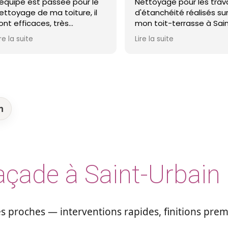
sée pour le
Nettoyage pour les travaux
av
oiture, il
d'étanchéité réalisés sur
Mo
rès
mon toit-terrasse à Saint-
ho
t ma toiture
Nazaire. Entreprise réactive,
Lire la suite
Lir
recommande !
professionnelle et agréable.
Le travail a été réalisé avec
soin et dans les délais. Je
recommande cette
entreprise d'étanchéité les
yeux fermés !
n
açade à Saint-Urbain
 proches — interventions rapides, finitions pre