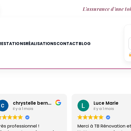
L’assurance d’une toi
RESTATIONS
RÉALISATIONS
CONTACT
BLOG
chrystelle bernard
Luce Marie
il y a 1 mois
l !
Merci à TB Rénovation et
Ma