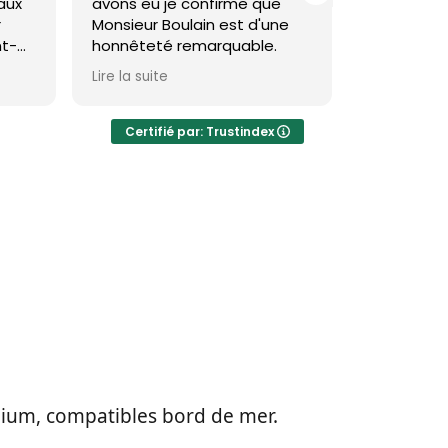
ons eu je confirme que
toiture et façade à saint
nsieur Boulain est d'une
brevin et c'est impeccable
nnêteté remarquable.
Theo est très pro et le
e la suite
Lire la suite
résultat est réellement
visible et durable.
Certifié par: Trustindex
Je recommande
mium, compatibles bord de mer.