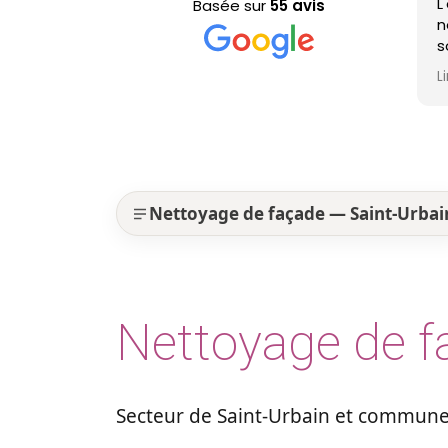
L'équipe est pas
Basée sur
55 avis
nettoyage de ma t
sont efficaces, t
professionnels e
Lire la suite
est nickel ! Je 
Nettoyage de façade — Saint-Urbai
Nettoyage de f
Secteur de Saint-Urbain et communes