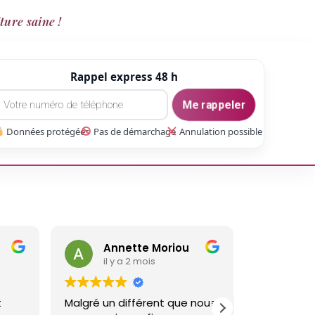
ture saine !
Rappel express 48 h
Me rappeler
Données protégées
Pas de démarchage
Annulation possible
Annette Moriou
gaetan Gate
il y a 2 mois
il y a 3 mois
lgré un différent que nous
Réalisé un travail sur ma