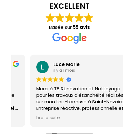
EXCELLENT
Basée sur
55 avis
Luce Marie
il y a 1 mois
Merci à TB Rénovation et Nettoyage
Mal
pour les travaux d'étanchéité réalisés
con
sur mon toit-terrasse à Saint-Nazaire.
ho
Entreprise réactive, professionnelle et
agréable. Le travail a été réalisé avec
Lire la suite
soin et dans les délais. Je recommande
cette entreprise d'étanchéité les yeux
fermés !