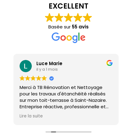
EXCELLENT
Basée sur
55 avis
Luce Marie
il y a 1 mois
Merci à TB Rénovation et Nettoyage
Mal
pour les travaux d'étanchéité réalisés
con
sur mon toit-terrasse à Saint-Nazaire.
ho
Entreprise réactive, professionnelle et
agréable. Le travail a été réalisé avec
Lire la suite
soin et dans les délais. Je recommande
cette entreprise d'étanchéité les yeux
fermés !