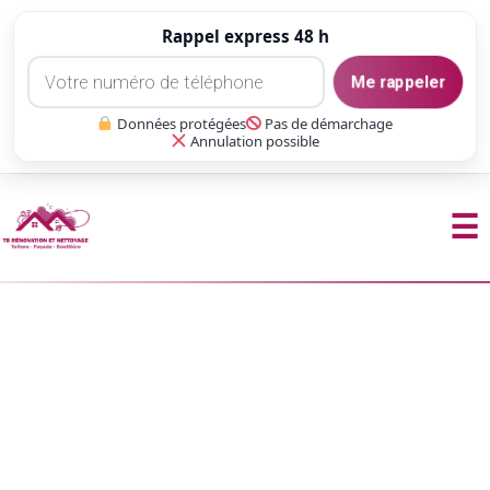
Rappel express 48 h
Me rappeler
Données protégées
Pas de démarchage
Annulation possible
☰
Aller
au
contenu