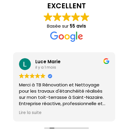
EXCELLENT
Basée sur
55 avis
Luce Marie
il y a 1 mois
Merci à TB Rénovation et Nettoyage
Mal
pour les travaux d'étanchéité réalisés
con
sur mon toit-terrasse à Saint-Nazaire.
ho
Entreprise réactive, professionnelle et
agréable. Le travail a été réalisé avec
Lire la suite
soin et dans les délais. Je recommande
cette entreprise d'étanchéité les yeux
fermés !