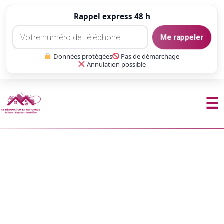
Rappel express 48 h
Me rappeler
Données protégées
Pas de démarchage
Annulation possible
☰
Aller
au
contenu