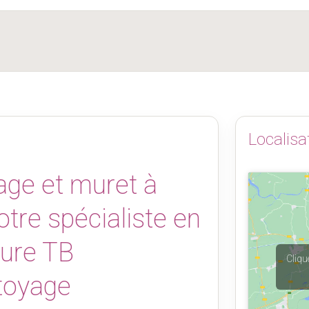
Localisa
age et muret à
otre spécialiste en
eure TB
Cliqu
toyage