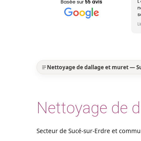
L'équipe est
Basée sur
55 avis
nettoyage de 
sont efficace
professionne
Lire la suite
est nickel !
Nettoyage de dallage et muret — S
Nettoyage de d
Secteur de Sucé-sur-Erdre et commun