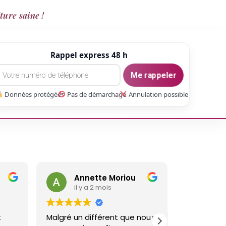
ture saine !
Rappel express 48 h
Me rappeler
Données protégées
Pas de démarchage
Annulation possible
Annette Moriou
gaetan Gate
il y a 2 mois
il y a 3 mois
Malgré un différent que nous
Réalisé un travail sur