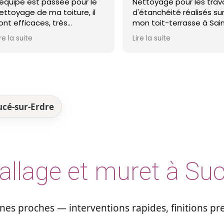
 passée pour le
Nettoyage pour les travaux
ma toiture, il
d'étanchéité réalisés sur
s, très
mon toit-terrasse à Saint-
ls et ma toiture
Nazaire. Entreprise réactive,
Lire la suite
 Je recommande !
professionnelle et agréable.
Le travail a été réalisé avec
soin et dans les délais. Je
recommande cette
entreprise d'étanchéité les
yeux fermés !
ucé-sur-Erdre
allage et muret à Suc
es proches — interventions rapides, finitions p