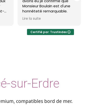
avons eu je confirme que
toiture et façade à sa
Monsieur Boulain est d'une
brevin et c'est impecc
honnêteté remarquable.
Theo est très pro et l
Lire la suite
Lire la suite
résultat est réelleme
visible et durable.
Certifié par: Trustindex
Je recommande
é-sur-Erdre
remium, compatibles bord de mer.