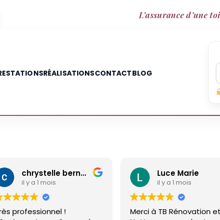
L’assurance d’une toi
RESTATIONS
RÉALISATIONS
CONTACT
BLOG
chrystelle bernard
Luce Marie
1 mois
il y a 1 mois
onnel !
Merci à TB Rénovation et