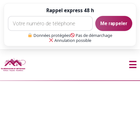
Rappel express 48 h
Me rappeler
Données protégées
Pas de démarchage
Annulation possible
☰
Aller
au
contenu