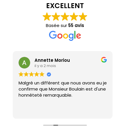
EXCELLENT
Basée sur
55 avis
Annette Moriou
il y a 2 mois
Malgré un différent que nous avons eu je
Réa
confirme que Monsieur Boulain est d'une
faç
honnêteté remarquable.
im
The
Lire
e
rée
Je