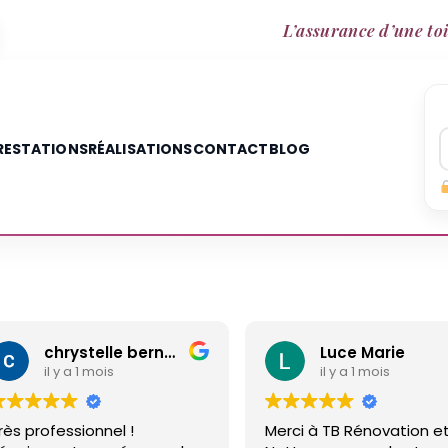
L’assurance d’une toi
RESTATIONS
RÉALISATIONS
CONTACT
BLOG
chrystelle bernard
Luce Marie
is
il y a 1 mois
el !
Merci à TB Rénovation et
M