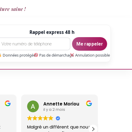
ture saine !
Rappel express 48 h
Me rappeler
Données protégées
Pas de démarchage
Annulation possible
Annette Moriou
gaetan Gate
il y a 2 mois
il y a 3 mois
algré un différent que nous
Réalisé un travail sur ma