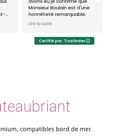
vons eu je confirme que
toiture et façade à saint
onsieur Boulain est d'une
brevin et c'est impeccabl
onnêteté remarquable.
Theo est très pro et le
re la suite
Lire la suite
résultat est réellement
visible et durable.
Certifié par: Trustindex
Je recommande
âteaubriant
remium, compatibles bord de mer.