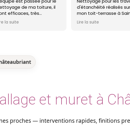
ssée pour le
Nettoyage pour les travaux
a
toiture, il
d'étanchéité réalisés sur
M
très
mon toit-terrasse à Saint-
h
et ma toiture
Nazaire. Entreprise réactive,
Lire la suite
Li
 recommande !
professionnelle et agréable.
Le travail a été réalisé avec
soin et dans les délais. Je
recommande cette
entreprise d'étanchéité les
yeux fermés !
hâteaubriant
allage et muret à Ch
es proches — interventions rapides, finitions p