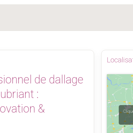
Localisa
ionnel de dallage
briant :
novation &
Cliqu