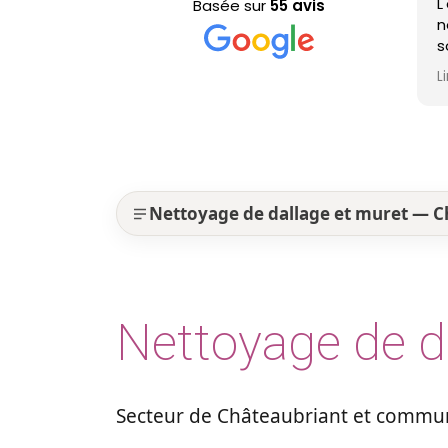
L'équipe est pa
Basée sur
55 avis
nettoyage de ma 
sont efficaces, 
professionnels 
Lire la suite
est nickel ! Je
Nettoyage de dallage et muret — C
Nettoyage de d
Secteur de Châteaubriant et commun