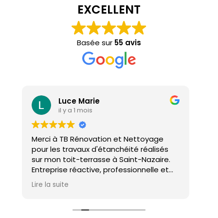
EXCELLENT
Basée sur
55 avis
Luce Marie
il y a 1 mois
Merci à TB Rénovation et Nettoyage
Mal
pour les travaux d'étanchéité réalisés
con
sur mon toit-terrasse à Saint-Nazaire.
ho
Entreprise réactive, professionnelle et
agréable. Le travail a été réalisé avec
Lire la suite
soin et dans les délais. Je recommande
cette entreprise d'étanchéité les yeux
fermés !