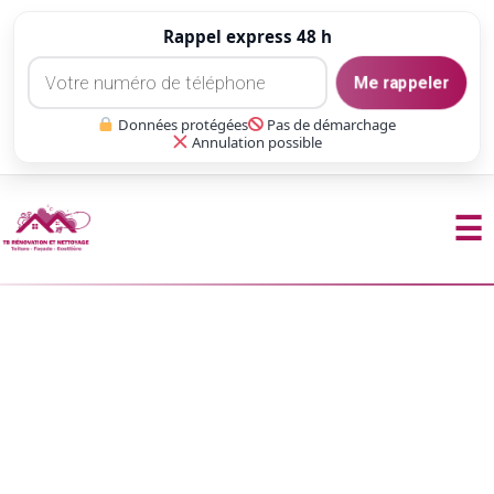
Rappel express 48 h
Me rappeler
Données protégées
Pas de démarchage
Annulation possible
☰
Aller
au
contenu