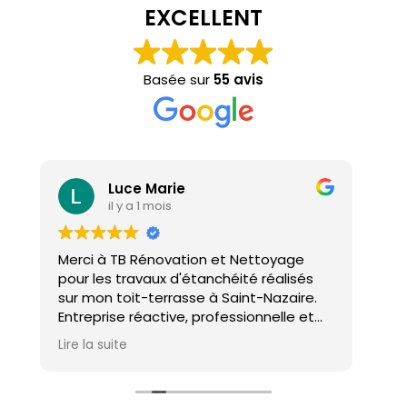
EXCELLENT
Basée sur
55 avis
Luce Marie
il y a 1 mois
Merci à TB Rénovation et Nettoyage
Mal
pour les travaux d'étanchéité réalisés
con
sur mon toit-terrasse à Saint-Nazaire.
ho
Entreprise réactive, professionnelle et
agréable. Le travail a été réalisé avec
Lire la suite
soin et dans les délais. Je recommande
cette entreprise d'étanchéité les yeux
fermés !