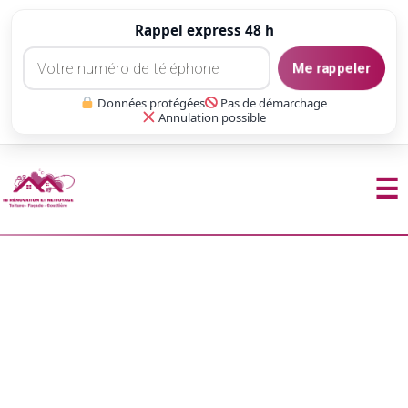
Rappel express 48 h
Me rappeler
Données protégées
Pas de démarchage
Annulation possible
☰
Aller
au
contenu