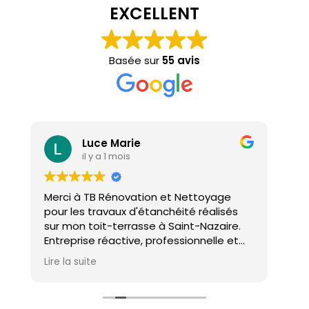
EXCELLENT
Basée sur
55 avis
Luce Marie
il y a 1 mois
Merci à TB Rénovation et Nettoyage
Mal
pour les travaux d'étanchéité réalisés
con
sur mon toit-terrasse à Saint-Nazaire.
ho
Entreprise réactive, professionnelle et
agréable. Le travail a été réalisé avec
Lire la suite
soin et dans les délais. Je recommande
cette entreprise d'étanchéité les yeux
fermés !