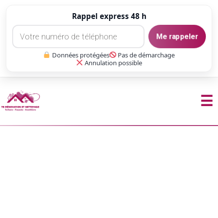
Rappel express 48 h
Me rappeler
Données protégées
Pas de démarchage
Annulation possible
☰
Aller
au
contenu