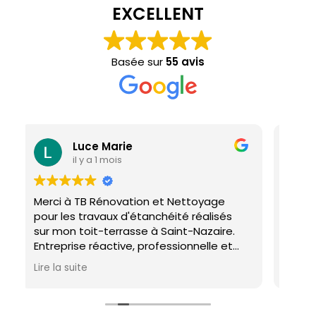
EXCELLENT
Basée sur
55 avis
Marie
Annette Moriou
mois
il y a 2 mois
novation et Nettoyage
Malgré un différent que n
ux d'étanchéité réalisés
confirme que Monsieur Bo
terrasse à Saint-Nazaire.
honnêteté remarquable.
ctive, professionnelle et
ravail a été réalisé avec
les délais. Je recommande
ise d'étanchéité les yeux