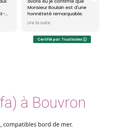
 je confirme que
toiture et façade à saint
Boulain est d'une
brevin et c'est impeccable !
é remarquable.
Theo est très pro et le
te
Lire la suite
résultat est réellement
visible et durable.
Certifié par: Trustindex
Je recommande
fa) à Bouvron
, compatibles bord de mer.