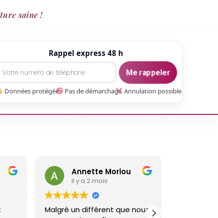
ture saine !
Rappel express 48 h
Me rappeler
Données protégées
Pas de démarchage
Annulation possible
nnette Moriou
gaetan Gate
 y a 2 mois
il y a 3 mois
 différent que nous
Réalisé un travail sur ma