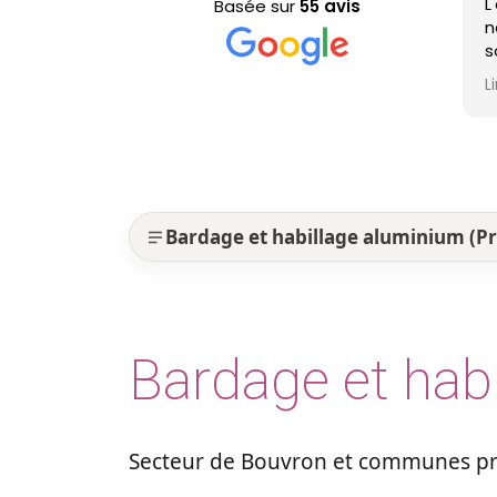
L'équipe est passée po
Basée sur
55 avis
nettoyage de ma toiture
sont efficaces, très
professionnels et ma t
Lire la suite
est nickel ! Je recomm
Bardage et habillage aluminium (P
Bardage et hab
Secteur de Bouvron et communes pro