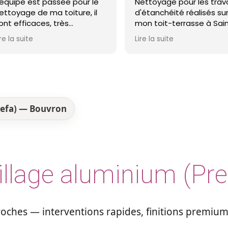
ur le
Nettoyage pour les travaux
avons eu
, il
d'étanchéité réalisés sur
Monsieur 
mon toit-terrasse à Saint-
honnêtet
oiture
Nazaire. Entreprise réactive,
Lire la suite
Lire la sui
ande !
professionnelle et agréable.
Le travail a été réalisé avec
soin et dans les délais. Je
recommande cette
entreprise d'étanchéité les
yeux fermés !
refa) — Bouvron
illage aluminium (Pre
ches — interventions rapides, finitions premium