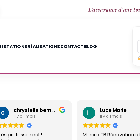
L’assurance d’une toi
RESTATIONS
RÉALISATIONS
CONTACT
BLOG
chrystelle bernard
Luce Marie
A
il y a 1 mois
il
Merci à TB Rénovation et
Malgré un