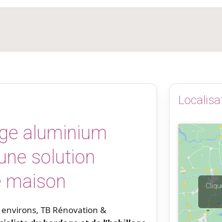
Localisa
age aluminium
une solution
e maison
Cliqu
environs, TB Rénovation &